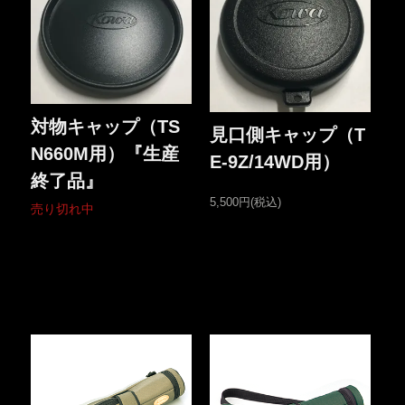
対物キャップ（TS
見口側キャップ（T
N660M用）『生産
E-9Z/14WD用）
終了品』
5,500円(税込)
売り切れ中