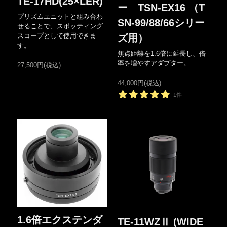
TE-17HD(25×LER)
ー TSN-EX16 （T
プリズムユニットと組み合わ
SN-99/88/66シリー
せることで、スポッティング
スコープとして使用できま
ズ用）
す。
焦点距離を1.6倍に延長し、倍
率を増やすアダプター。
27,500円(税込)
44,000円(税込)
1件
1.6倍エクステンダ
TE-11WZⅡ (WIDE