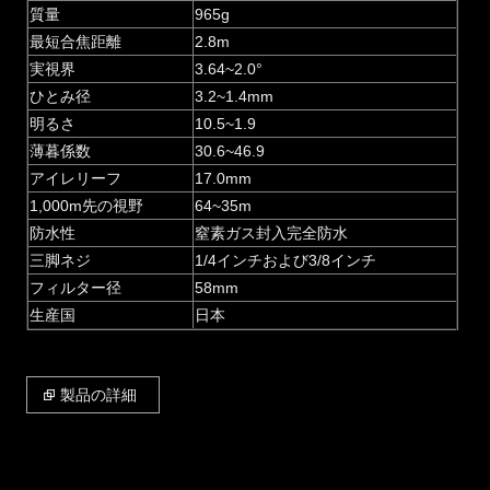
質量
965g
最短合焦距離
2.8m
実視界
3.64~2.0°
ひとみ径
3.2~1.4mm
明るさ
10.5~1.9
薄暮係数
30.6~46.9
アイレリーフ
17.0mm
1,000m先の視野
64~35m
防水性
窒素ガス封入完全防水
三脚ネジ
1/4インチおよび3/8インチ
フィルター径
58mm
生産国
日本
製品の詳細