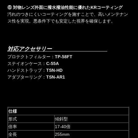
⑥ 対物レンズ外面に撥水撥油性能に優れたKRコーティング
汚れのつきにくいコーティングを施すことで、高いメンテナン
ス性を実現。悪条件下でも安定した視界を確保します。
対応アクセサリー
プロテクトフィルター：
TP-58FT
ステイオンケース：
C-55A
ハンドストラップ：
TSN-HD
アダプターリング：
TSN-AR1
仕様
形式
傾斜型
倍率
17-40倍
全長
255mm