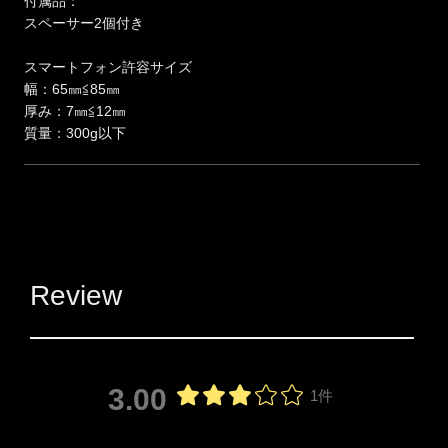
付属品：
スペーサー2個付き
スマートフォン許容サイズ
幅：65㎜≦85㎜
厚み：7㎜≦12㎜
質量：300g以下
Review
3.00
1件