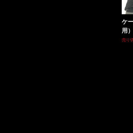
ケー
用
売り