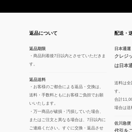
返品について
配送・
返品期限
日本通運
・商品到着後7日以内とさせていただきま
クレジ
す。
は日本
返品送料
送料は全
・お客様のご都合による返品・交換は、
す。
送料・手数料ともにお客様ご負担でお願
合計11
いいたします。
場合は送
・万一商品が破損・汚損していた場合、
またはご注文と異なる場合は、7日以内に
佐川急便
ご連絡ください。すぐに交換・返品させ
代引を