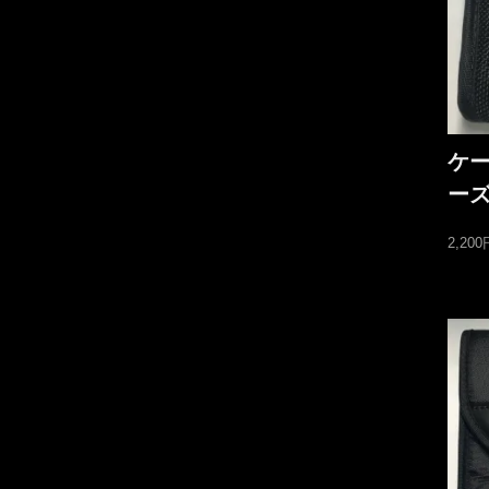
ケー
ー
2,20