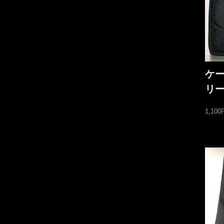
ケー
リ
1,10