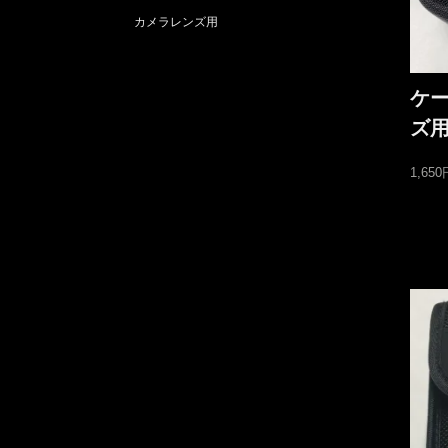
カメラレンズ用
ケー
ズ
1,65