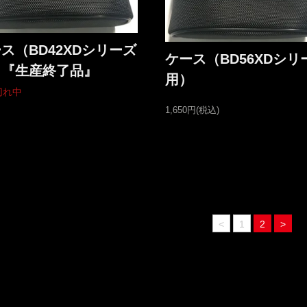
ス（BD42XDシリーズ
ケース（BD56XDシリ
）『生産終了品』
用）
切れ中
1,650円(税込)
<
1
2
>