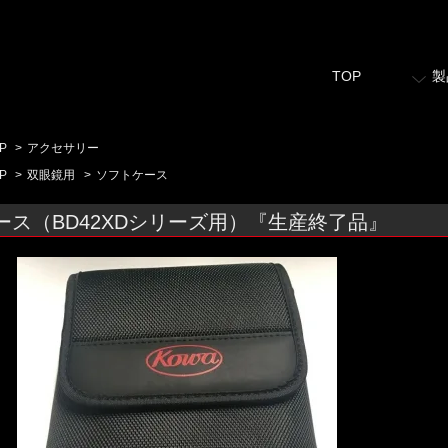
TOP
製
P
>
アクセサリー
P
>
双眼鏡用
>
ソフトケース
ース（BD42XDシリーズ用）『生産終了品』