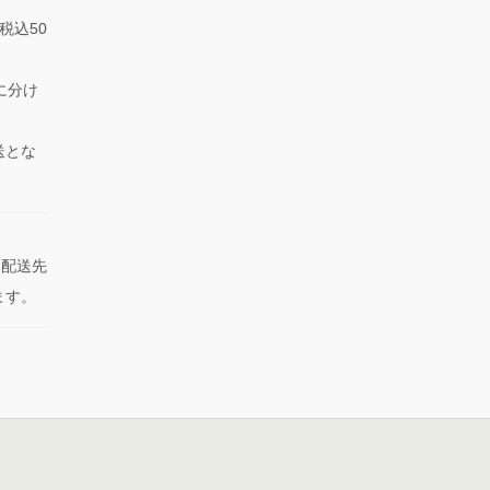
税込50
に分け
送とな
た配送先
ます。