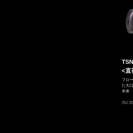
TSN
<直
フロ
た大口
本体
352,