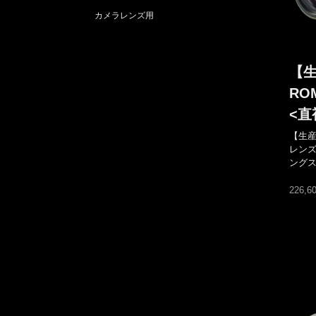
カメラレンズ用
【生
RO
<直
【生
レンズ
ング
226,