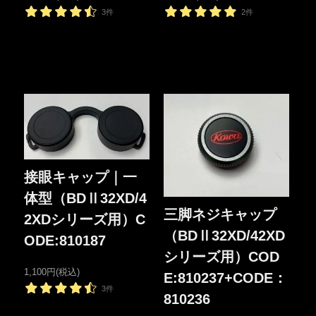
3件
2件
接眼キャップ｜一
体型（BDⅡ32XD/4
三脚ネジキャップ
2XDシリーズ用）C
（BDⅡ32XD/42XD
ODE:810187
シリーズ用）COD
1,100円(税込)
E:810237+CODE：
3件
810236