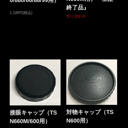
0/880/66/88/99用）
終了品』
1,100円(税込)
売り切れ中
対物キャップ（TS
接眼キャップ（TS
N600用）
N660M/600用）