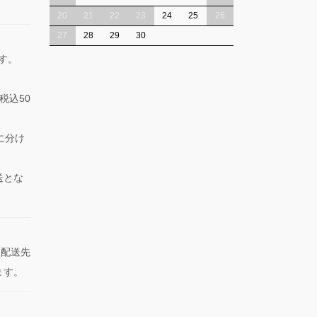
20
21
22
23
24
25
26
27
28
29
30
ます。
税込50
に分け
送とな
た配送先
ます。