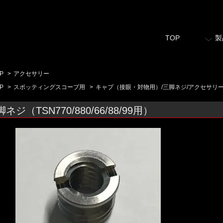
TOP
製
P
>
アクセサリー
P
>
スポッティングスコープ用
>
キャプ（接眼・対物用）/三脚ネジ/アクセサリ
ネジ（TSN770/880/66/88/99用）