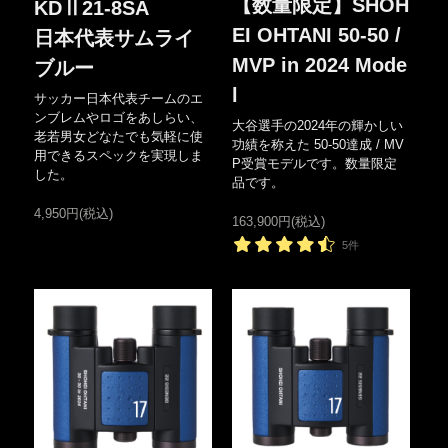
【数量限定】SHOH
KDⅡ21-8SA
EI OHTANI 50-50 /
日本代表サムライ
MVP in 2024 Mode
ブルー
l
サッカー日本代表チームのエ
ンブレムやロゴをあしらい、
大谷選手の2024年の輝かしい
老若男女どなたでも気軽に使
功績を称えた 50-50達成 / MV
用できるスペックを実現しま
P受賞モデルです。数量限定
した。
品です。
4,950円(税込)
163,900円(税込)
5件