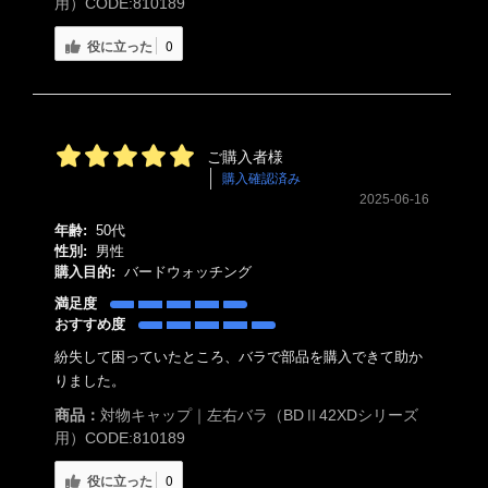
用）CODE:810189
役に立った
0
ご購入者様
購入確認済み
2025-06-16
年齢:
50代
性別:
男性
購入目的:
バードウォッチング
満足度
おすすめ度
紛失して困っていたところ、バラで部品を購入できて助か
りました。
商品：
対物キャップ｜左右バラ（BDⅡ42XDシリーズ
用）CODE:810189
役に立った
0