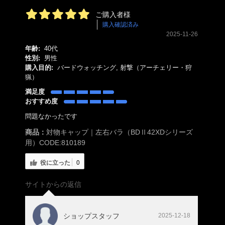
ご購入者様
購入確認済み
2025-11-26
年齢:
40代
性別:
男性
購入目的:
バードウォッチング, 射撃（アーチェリー・狩
猟）
満足度
おすすめ度
問題なかったです
商品：
対物キャップ｜左右バラ（BDⅡ42XDシリーズ
用）CODE:810189
役に立った
0
サイトからの返信
ショップスタッフ
2025-12-18