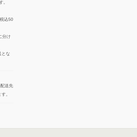
ます。
税込50
に分け
送とな
た配送先
ます。