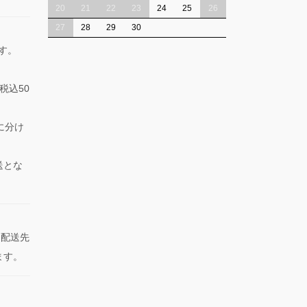
20
21
22
23
24
25
26
27
28
29
30
ます。
税込50
に分け
送とな
た配送先
ます。