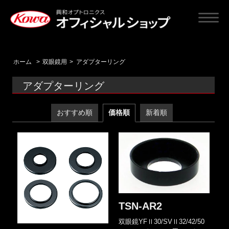
ホーム
>
双眼鏡用
>
アダプターリング
アダプターリング
おすすめ順
価格順
新着順
TSN-AR2
双眼鏡YFⅡ30/SVⅡ32/42/50